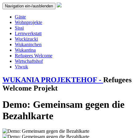
Navigation ein-/ausblenden
Gäste
Wohnprojekte
Sissi
Lernwerkstatt
Wuckizucki
Wukaninchen
Wukantina
Refugees Welcome
Wirtschaftshof
Viwuk
WUKANIA PROJEKTEHOF -
Refugees
Welcome Projekt
Demo: Gemeinsam gegen die
Bezahlkarte