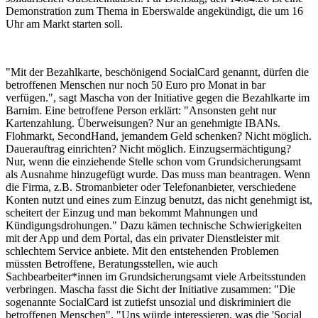
Demonstration zum Thema in Eberswalde angekündigt, die um 16
Uhr am Markt starten soll.
"Mit der Bezahlkarte, beschönigend SocialCard genannt, dürfen die
betroffenen Menschen nur noch 50 Euro pro Monat in bar
verfügen.", sagt Mascha von der Initiative gegen die Bezahlkarte im
Barnim. Eine betroffene Person erklärt: "Ansonsten geht nur
Kartenzahlung. Überweisungen? Nur an genehmigte IBANs.
Flohmarkt, SecondHand, jemandem Geld schenken? Nicht möglich.
Dauerauftrag einrichten? Nicht möglich. Einzugsermächtigung?
Nur, wenn die einziehende Stelle schon vom Grundsicherungsamt
als Ausnahme hinzugefügt wurde. Das muss man beantragen. Wenn
die Firma, z.B. Stromanbieter oder Telefonanbieter, verschiedene
Konten nutzt und eines zum Einzug benutzt, das nicht genehmigt ist,
scheitert der Einzug und man bekommt Mahnungen und
Kündigungsdrohungen." Dazu kämen technische Schwierigkeiten
mit der App und dem Portal, das ein privater Dienstleister mit
schlechtem Service anbiete. Mit den entstehenden Problemen
müssten Betroffene, Beratungsstellen, wie auch
Sachbearbeiter*innen im Grundsicherungsamt viele Arbeitsstunden
verbringen. Mascha fasst die Sicht der Initiative zusammen: "Die
sogenannte SocialCard ist zutiefst unsozial und diskriminiert die
betroffenen Menschen". "Uns würde interessieren, was die 'Social