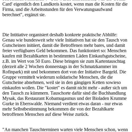
Card' eigentlich den Landkreis kostet, wenn man die Kosten für die
Firma, und die Arbeitsstunden für den Verwatungsaufwand
berechnet", ergänzt sie.
Die Intitiative organisiert deshalb konkrete praktische Abhilfe:
Genau wie bundesweit sehr viele Initiativen hat sie den Tausch von
Gutscheinen initiiert, damit die Betroffenen mehr bares, und damit
freier verfügbares Geld bekommen. Das funktioniert so: Menschen
kaufen mit Bezahlkarten in bestimmten Läden Einkaufsgutscheine,
z.B. im Wert von 50 Euro. Diese bringen sie zum Kartentauschtag
(derzeit alle 2 Wochen donnerstags in der Schmatzkammer im
Rofinpark) mit und bekommen dort von der Initiative Bargeld. Die
Gruppe vermittelt wiederum solidarische Menschen, die die
Gutscheine abnehmen, weil sie in den gängigen Ketten sowieso
einkaufen wollen. Die "kostet" es damit nicht mehr - außer sich um
den Tausch zu kümmern. Tauschorte dafür sind die Buchhandlung
Mysak, das Restaurant Kobamugasmus und der Bioladen Krumme
Gurke in Eberswalde. Niemand verdient etwas daran - nur etwas
mehr Selbstbestimmung bekommen die von der Bezahlkarte
betroffenen Menschen auf diese Weise zurück.
"An manchen Tauschterminen warten viele Menschen schon, wenn